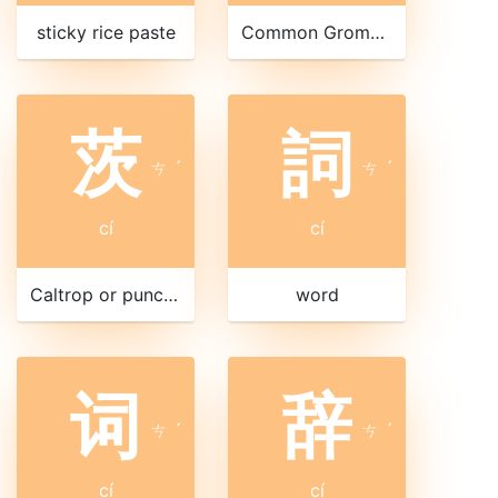
sticky rice paste
Common Gromwell or European stoneseed
茨
詞
ㄘ
ˊ
ㄘ
ˊ
cí
cí
Caltrop or puncture vine
word
词
辞
ㄘ
ˊ
ㄘ
ˊ
cí
cí