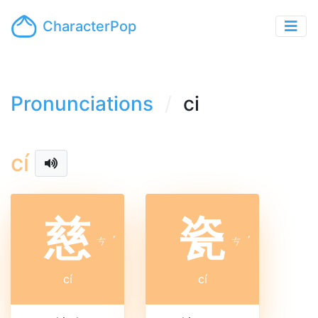
CharacterPop
Pronunciations
ci
cí
慈
瓷
ㄘ
ˊ
ㄘ
ˊ
cí
cí