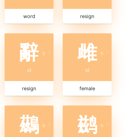
word
resign
辭
雌
ㄘ
ˊ
ㄘ
ˊ
cí
cí
resign
female
鷀
鹚
ㄘ
ˊ
ㄘ
ˊ