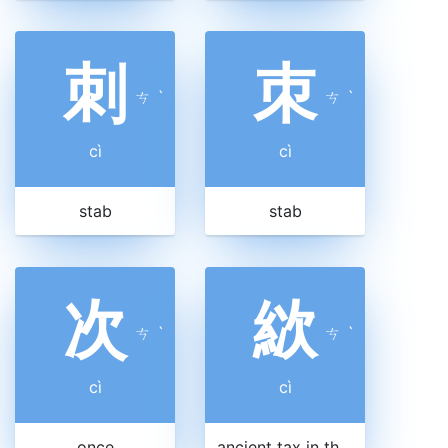
刺
朿
ㄘ
ˋ
ㄘ
ˋ
cì
cì
stab
stab
次
絘
ㄘ
ˋ
ㄘ
ˋ
cì
cì
once
ancient tax in the form of bales of cloth