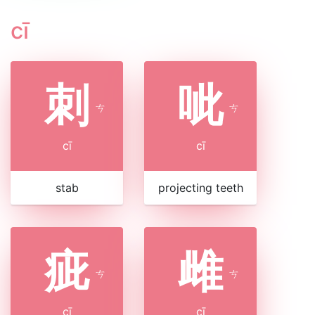
cī
刺
呲
ㄘ
ㄘ
cī
cī
stab
projecting teeth
疵
雌
ㄘ
ㄘ
cī
cī