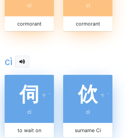
cí
cí
cormorant
cormorant
cì
伺
佽
ㄘ
ˋ
ㄘ
ˋ
cì
cì
to wait on
surname Ci