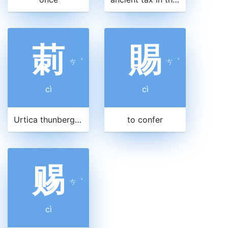
莿
賜
ㄘ
ˋ
ㄘ
ˋ
cì
cì
Urtica thunbergiana
to confer
赐
ㄘ
ˋ
cì