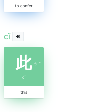
to confer
cǐ
此
ㄘ
ˇ
cǐ
this