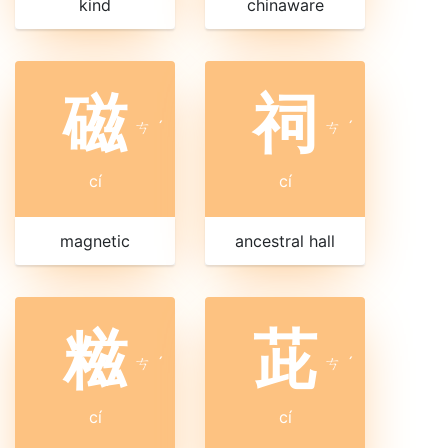
kind
chinaware
磁
祠
ㄘ
ˊ
ㄘ
ˊ
cí
cí
magnetic
ancestral hall
糍
茈
ㄘ
ˊ
ㄘ
ˊ
cí
cí