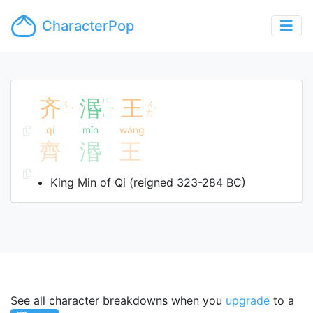
CharacterPop
齐
湣
ㄇ
王
ㄑ
ㄨ
ㄧ
ˊ
ˇ
ˊ
ㄧ
ㄤ
ㄣ
qí
mǐn
wáng
齊
湣
王
King Min of Qi (reigned 323-284 BC)
See all character breakdowns when you
upgrade
to a