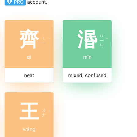
PRO
account.
齊
湣
ㄇ
ㄑ
ˊ
ㄧ
ˇ
ㄧ
ㄣ
qí
mǐn
neat
mixed, confused
王
ㄨ
ˊ
ㄤ
wáng