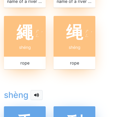
name of a river in Shandong
name of a river in Shandong
繩
绳
ㄕ
ㄕ
ˊ
ˊ
ㄥ
ㄥ
shéng
shéng
rope
rope
shèng