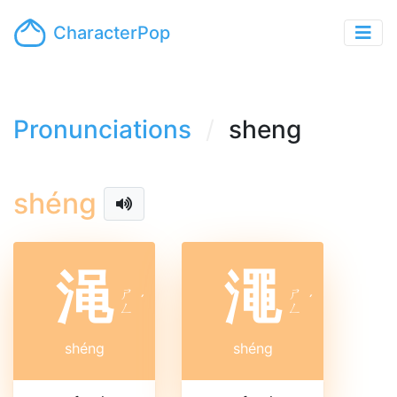
CharacterPop
Pronunciations
sheng
shéng
渑
澠
ㄕ
ㄕ
ˊ
ˊ
ㄥ
ㄥ
shéng
shéng