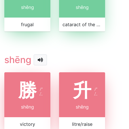
shěng
shěng
frugal
cataract of the eye
shēng
勝
升
ㄕ
ㄕ
ㄥ
ㄥ
shēng
shēng
victory
litre/raise