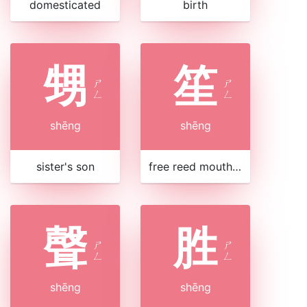
domesticated
birth
甥
笙
ㄕ
ㄕ
ㄥ
ㄥ
shēng
shēng
sister's son
free reed mouth organ, with wooden pipes stuck into a gourd
聲
胜
ㄕ
ㄕ
ㄥ
ㄥ
shēng
shēng