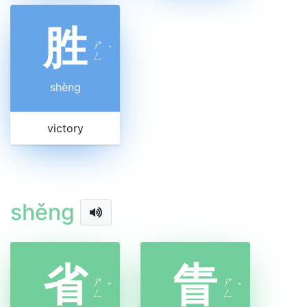
胜
ㄕ
ˋ
ㄥ
shèng
victory
shěng
省
眚
ㄕ
ㄕ
ˇ
ˇ
ㄥ
ㄥ