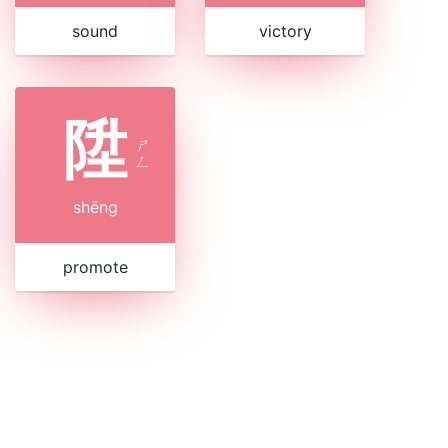
sound
victory
陞
ㄕ
ㄥ
shēng
promote