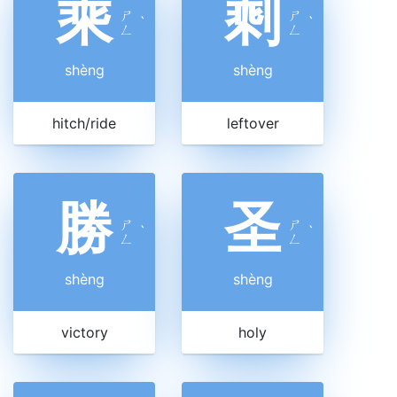
乘
剩
ㄕ
ㄕ
ˋ
ˋ
ㄥ
ㄥ
shèng
shèng
hitch/ride
leftover
勝
圣
ㄕ
ㄕ
ˋ
ˋ
ㄥ
ㄥ
shèng
shèng
victory
holy