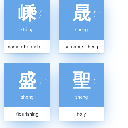
嵊
晟
ㄕ
ㄕ
ˋ
ˋ
ㄥ
ㄥ
shèng
shèng
name of a district in Zhejiang
surname Cheng
盛
聖
ㄕ
ㄕ
ˋ
ˋ
ㄥ
ㄥ
shèng
shèng
flourishing
holy