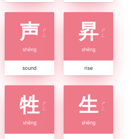
声
昇
ㄕ
ㄕ
ㄥ
ㄥ
shēng
shēng
sound
rise
牲
生
ㄕ
ㄕ
ㄥ
ㄥ
shēng
shēng