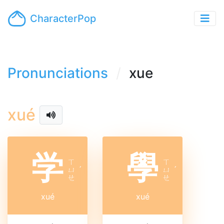
CharacterPop
Pronunciations
xue
xué
学
學
ㄒ
ㄒ
ㄩ
ˊ
ㄩ
ˊ
ㄝ
ㄝ
xué
xué