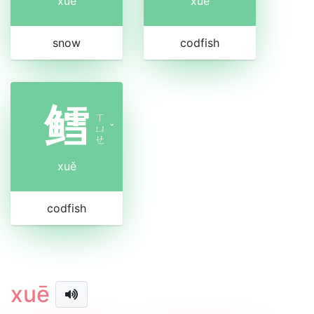
xuě
xuě
snow
codfish
鳕
ㄒ
ㄩ
ˇ
ㄝ
xuě
codfish
xuē