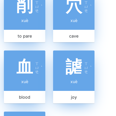
削
穴
ㄒ
ㄒ
ㄩ
ˋ
ㄩ
ˋ
ㄝ
ㄝ
xuè
xuè
to pare
cave
血
謔
ㄒ
ㄒ
ㄩ
ˋ
ㄩ
ˋ
ㄝ
ㄝ
xuè
xuè
blood
joy