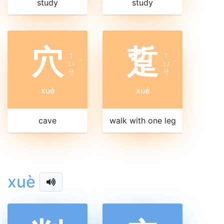
study
study
穴
踅
ㄒ
ㄒ
ㄩ
ˊ
ㄩ
ˊ
ㄝ
ㄝ
xué
xué
cave
walk with one leg
xuè