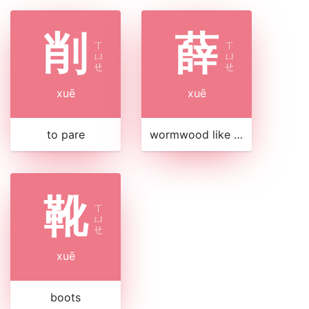
削
薛
ㄒ
ㄒ
ㄩ
ㄩ
ㄝ
ㄝ
xuē
xuē
to pare
wormwood like grass
靴
ㄒ
ㄩ
ㄝ
xuē
boots