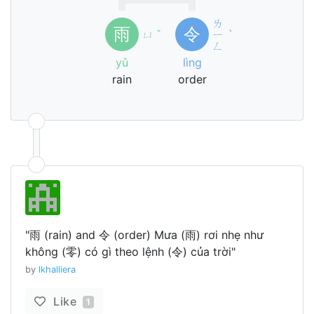
ㄌ
雨
令
ㄩ
ˇ
ㄧ
ˋ
ㄥ
yǔ
lìng
rain
order
"雨 (rain) and 令 (order) Mưa (雨) rơi nhẹ như
không (零) có gì theo lệnh (令) của trời"
by
lkhalliera
Like
1