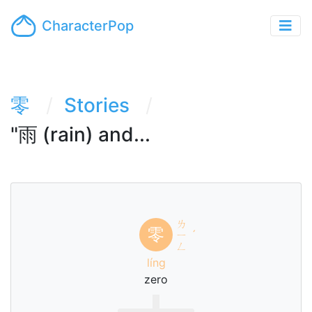
CharacterPop
零
Stories
"雨 (rain) and...
ㄌ
零
ㄧ
ˊ
ㄥ
líng
zero