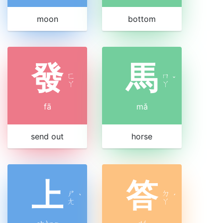
moon
bottom
發
馬
ㄈ
ㄇ
ˇ
ㄚ
ㄚ
fā
mǎ
send out
horse
上
答
ㄕ
ㄉ
ˋ
ˊ
ㄤ
ㄚ