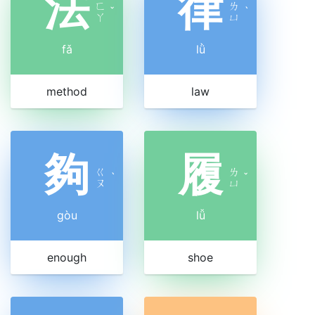
法
律
ㄈ
ㄌ
ˇ
ˋ
ㄚ
ㄩ
fǎ
lǜ
method
law
夠
履
ㄍ
ㄌ
ˋ
ˇ
ㄡ
ㄩ
gòu
lǚ
enough
shoe