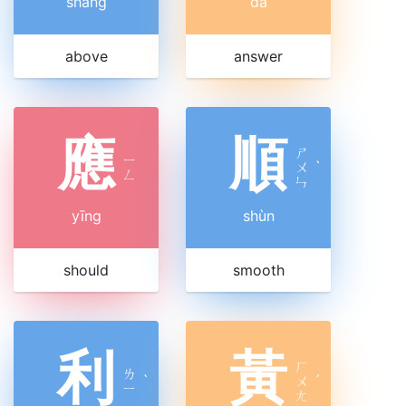
shàng
dá
above
answer
應
順
ㄕ
ㄧ
ㄨ
ˋ
ㄥ
ㄣ
yīng
shùn
should
smooth
利
黃
ㄏ
ㄌ
ˋ
ㄨ
ˊ
ㄧ
ㄤ