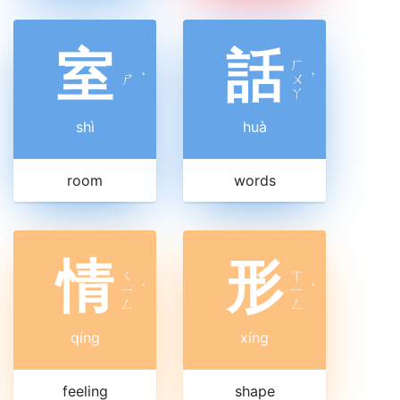
室
話
ㄏ
ㄕ
ˋ
ㄨ
ˋ
ㄚ
shì
huà
room
words
情
形
ㄑ
ㄒ
ㄧ
ˊ
ㄧ
ˊ
ㄥ
ㄥ
qíng
xíng
feeling
shape