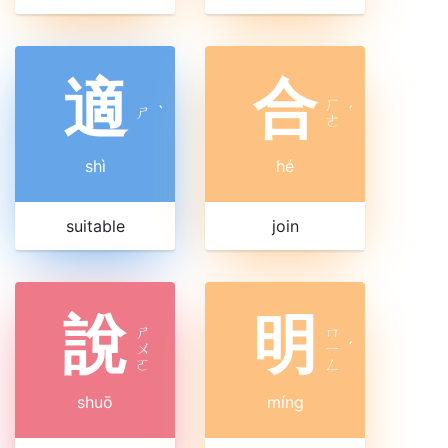
適
合
ㄏ
ㄕ
ˋ
ˊ
ㄜ
shì
hé
suitable
join
說
明
ㄕ
ㄇ
ㄨ
ㄧ
ˊ
ㄛ
ㄥ
shuō
míng