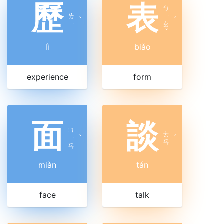
歷
表
ㄅ
ㄌ
ㄧ
ˋ
ˊ
ㄧ
ㄠ
ˇ
lì
biǎo
experience
form
面
談
ㄇ
ㄊ
ㄧ
ˋ
ˊ
ㄢ
ㄢ
miàn
tán
face
talk