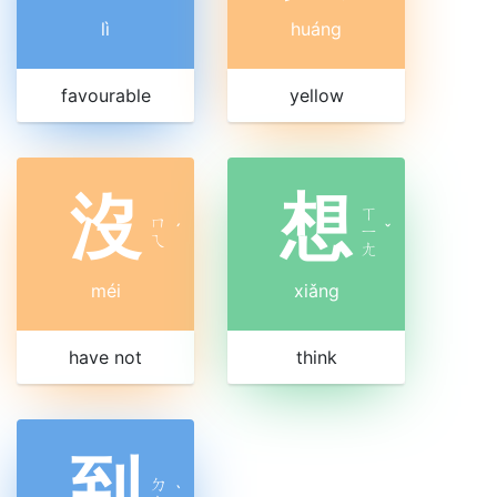
lì
huáng
favourable
yellow
沒
想
ㄒ
ㄇ
ˊ
ㄧ
ˇ
ㄟ
ㄤ
méi
xiǎng
have not
think
到
ㄉ
ˋ