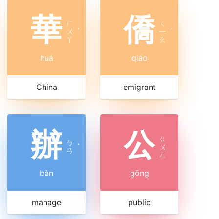
華
僑
ㄏ
ㄑ
ㄨ
ˊ
ㄧ
ˊ
ㄚ
ㄠ
huá
qiáo
China
emigrant
辦
公
ㄍ
ㄅ
ˋ
ㄨ
ㄢ
ㄥ
bàn
gōng
manage
public