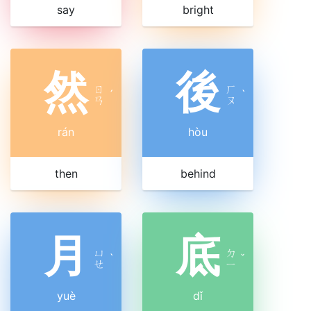
say
bright
然
後
ㄖ
ㄏ
ˊ
ˋ
ㄢ
ㄡ
rán
hòu
then
behind
月
底
ㄩ
ㄉ
ˋ
ˇ
ㄝ
ㄧ
yuè
dǐ