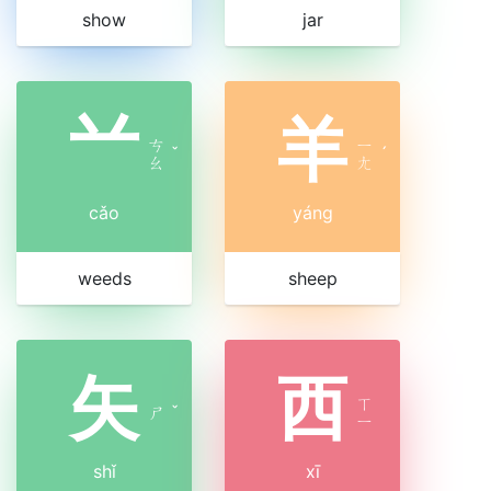
show
jar
䒑
羊
ㄘ
ㄧ
ˇ
ˊ
ㄠ
ㄤ
cǎo
yáng
weeds
sheep
矢
西
ㄒ
ㄕ
ˇ
ㄧ
shǐ
xī