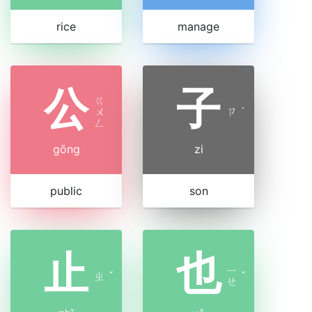
rice
manage
公
子
ㄍ
ㄨ
ㄗ
˙
ㄥ
gōng
zi
public
son
止
也
ㄧ
ㄓ
ˇ
ˇ
ㄝ