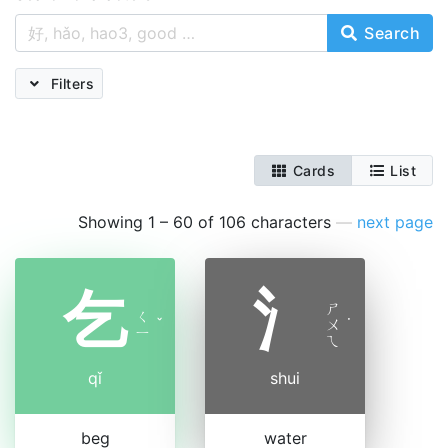
Search
Filters
Cards
List
Showing 1 – 60 of 106 characters
—
next page
乞
氵
ㄕ
ㄑ
ˇ
ㄨ
˙
ㄧ
ㄟ
qǐ
shui
beg
water