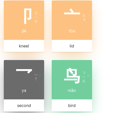
卩
亠
ㄐ
ㄊ
ㄧ
ˊ
ˊ
ㄡ
ㄝ
jié
tóu
kneel
lid
乛
鸟
ㄋ
ㄧ
˙
ㄧ
ˇ
ㄚ
ㄠ
ya
niǎo
second
bird