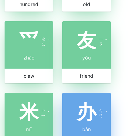
hundred
old
爫
友
ㄓ
ㄧ
ˇ
ˇ
ㄠ
ㄡ
zhǎo
yǒu
claw
friend
米
办
ㄇ
ㄅ
ˇ
ˋ
ㄧ
ㄢ
mǐ
bàn