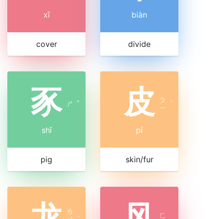
xī
biàn
cover
divide
豕
皮
ㄆ
ㄕ
ˇ
ˊ
ㄧ
shǐ
pí
pig
skin/fur
龙
风
ㄌ
ㄈ