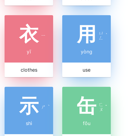
衣
用
ㄩ
ㄧ
ˋ
ㄥ
yī
yòng
clothes
use
示
缶
ㄈ
ㄕ
ˋ
ˇ
ㄡ
shì
fǒu