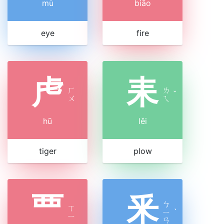
mù
biāo
eye
fire
虍
耒
ㄏ
ㄌ
ˇ
ㄨ
ㄟ
hū
lěi
tiger
plow
覀
釆
ㄅ
ㄒ
ㄧ
ˋ
ㄧ
ㄢ