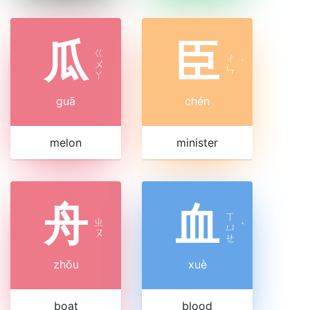
瓜
臣
ㄍ
ㄔ
ㄨ
ˊ
ㄣ
ㄚ
guā
chén
melon
minister
舟
血
ㄒ
ㄓ
ㄩ
ˋ
ㄡ
ㄝ
zhōu
xuè
boat
blood