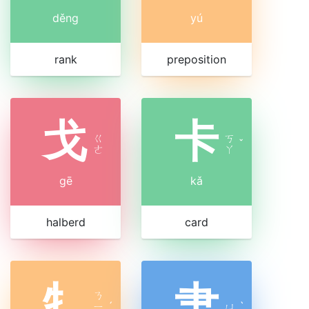
děng
yú
rank
preposition
戈
卡
ㄍ
ㄎ
ˇ
ㄜ
ㄚ
gē
kǎ
halberd
card
牜
肀
ㄋ
ㄧ
ˊ
ㄩ
ˋ