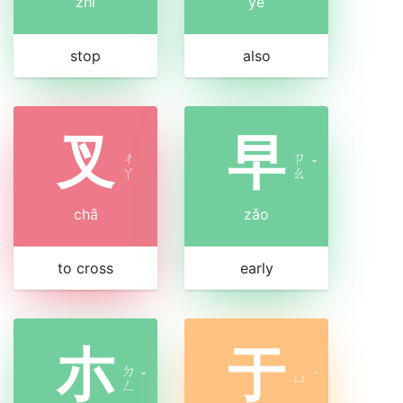
zhǐ
yě
stop
also
叉
早
ㄔ
ㄗ
ˇ
ㄚ
ㄠ
chā
zǎo
to cross
early
朩
于
ㄉ
ˇ
ㄩ
ˊ
ㄥ