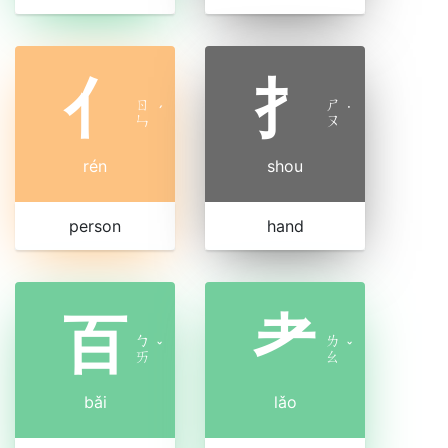
亻
扌
ㄖ
ㄕ
ˊ
˙
ㄣ
ㄡ
rén
shou
person
hand
百
耂
ㄅ
ㄌ
ˇ
ˇ
ㄞ
ㄠ
bǎi
lǎo