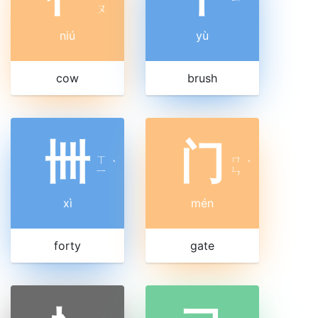
ㄡ
niú
yù
cow
brush
卌
门
ㄒ
ㄇ
ˋ
ˊ
ㄧ
ㄣ
xì
mén
forty
gate