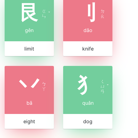
艮
刂
ㄍ
ㄉ
ˇ
ㄣ
ㄠ
gěn
dāo
limit
knife
丷
犭
ㄑ
ㄅ
ㄩ
ˇ
ㄚ
ㄢ
bā
quǎn
eight
dog