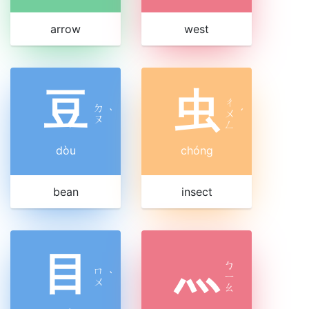
arrow
west
豆
虫
ㄔ
ㄉ
ˋ
ㄨ
ˊ
ㄡ
ㄥ
dòu
chóng
bean
insect
目
灬
ㄅ
ㄇ
ˋ
ㄧ
ㄨ
ㄠ