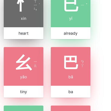
忄
已
ㄒ
ㄧ
˙
ㄧ
ˇ
ㄣ
xin
yǐ
heart
already
幺
巴
ㄧ
ㄅ
ㄠ
ㄚ
yāo
bā
tiny
ba