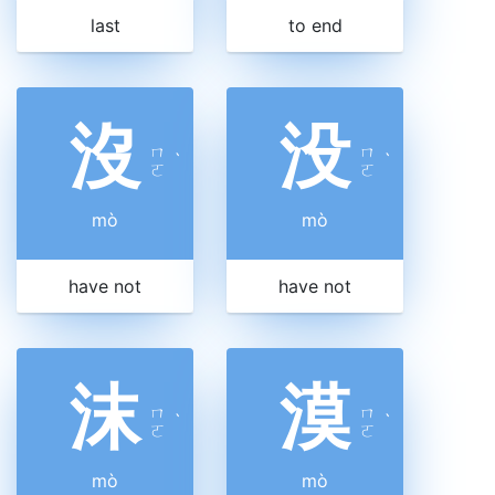
last
to end
沒
没
ㄇ
ㄇ
ˋ
ˋ
ㄛ
ㄛ
mò
mò
have not
have not
沫
漠
ㄇ
ㄇ
ˋ
ˋ
ㄛ
ㄛ
mò
mò