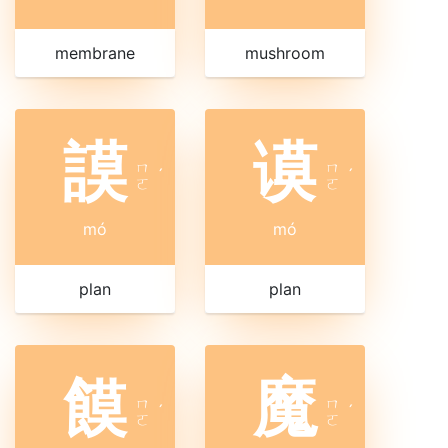
membrane
mushroom
謨
谟
ㄇ
ㄇ
ˊ
ˊ
ㄛ
ㄛ
mó
mó
plan
plan
饃
魔
ㄇ
ㄇ
ˊ
ˊ
ㄛ
ㄛ