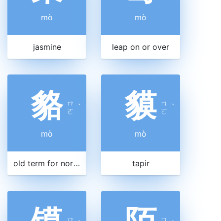
mò
mò
jasmine
leap on or over
貉
貘
ㄇ
ㄇ
ˋ
ˋ
ㄛ
ㄛ
mò
mò
old term for northern peoples
tapir
ㄇ
ㄇ