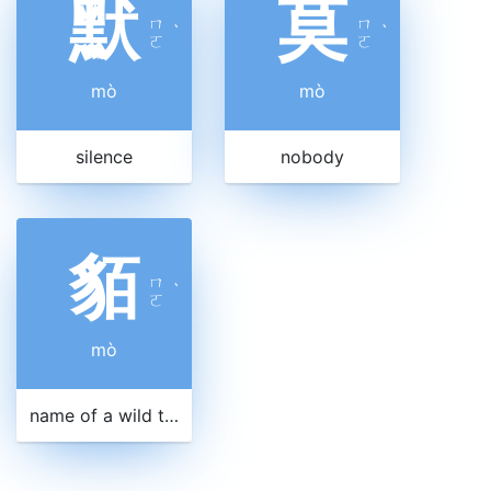
默
莫
ㄇ
ㄇ
ˋ
ˋ
ㄛ
ㄛ
mò
mò
silence
nobody
貊
ㄇ
ˋ
ㄛ
mò
name of a wild tribe