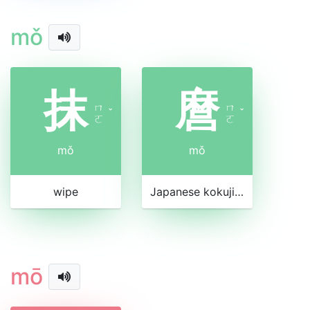
mǒ
抹
麿
ㄇ
ㄇ
ˇ
ˇ
ㄛ
ㄛ
mǒ
mǒ
wipe
Japanese kokuji pr. maro
mō