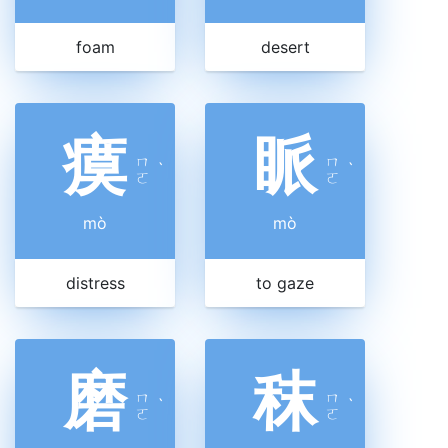
foam
desert
瘼
眽
ㄇ
ㄇ
ˋ
ˋ
ㄛ
ㄛ
mò
mò
distress
to gaze
磨
秣
ㄇ
ㄇ
ˋ
ˋ
ㄛ
ㄛ