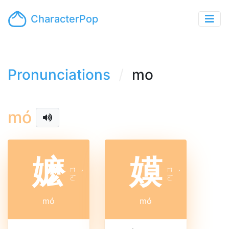
CharacterPop
Pronunciations
mo
mó
嬷
嫫
ㄇ
ㄇ
ˊ
ˊ
ㄛ
ㄛ
mó
mó