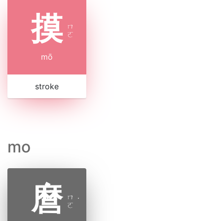
摸
ㄇ
ㄛ
mō
stroke
mo
麿
ㄇ
˙
ㄛ