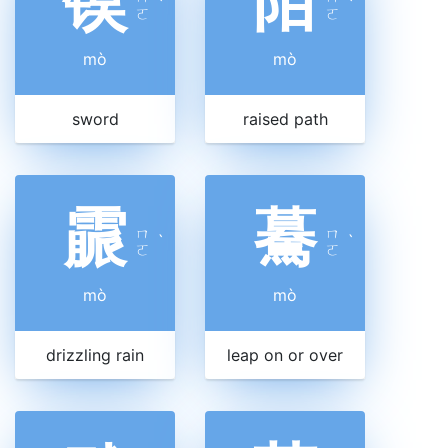
镆
陌
ˋ
ˋ
ㄛ
ㄛ
mò
mò
sword
raised path
霢
驀
ㄇ
ㄇ
ˋ
ˋ
ㄛ
ㄛ
mò
mò
drizzling rain
leap on or over