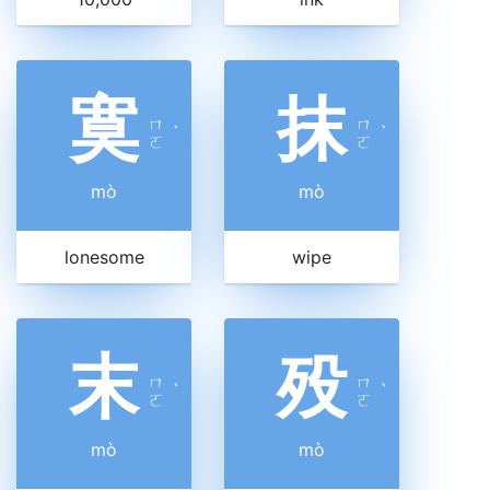
寞
抹
ㄇ
ㄇ
ˋ
ˋ
ㄛ
ㄛ
mò
mò
lonesome
wipe
末
殁
ㄇ
ㄇ
ˋ
ˋ
ㄛ
ㄛ
mò
mò