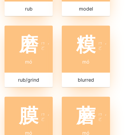
rub
model
磨
糢
ㄇ
ㄇ
ˊ
ˊ
ㄛ
ㄛ
mó
mó
rub/grind
blurred
膜
蘑
ㄇ
ㄇ
ˊ
ˊ
ㄛ
ㄛ
mó
mó