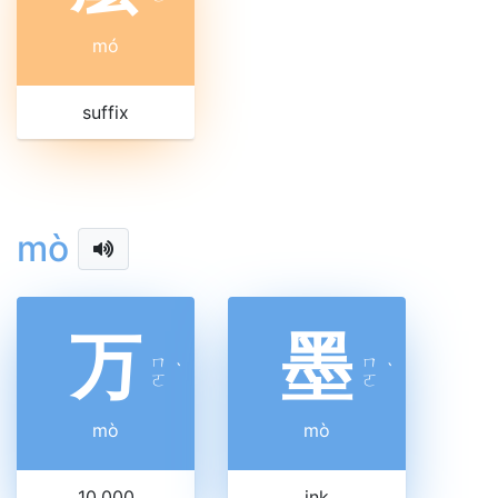
mó
suffix
mò
万
墨
ㄇ
ㄇ
ˋ
ˋ
ㄛ
ㄛ
mò
mò
10,000
ink