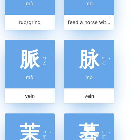
mò
mò
rub/grind
feed a horse with grain
脈
脉
ㄇ
ㄇ
ˋ
ˋ
ㄛ
ㄛ
mò
mò
vein
vein
茉
蓦
ㄇ
ㄇ
ˋ
ˋ
ㄛ
ㄛ