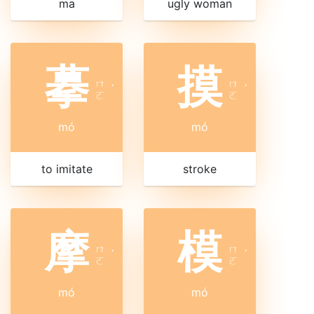
ma
ugly woman
摹
摸
ㄇ
ㄇ
ˊ
ˊ
ㄛ
ㄛ
mó
mó
to imitate
stroke
摩
模
ㄇ
ㄇ
ˊ
ˊ
ㄛ
ㄛ
mó
mó