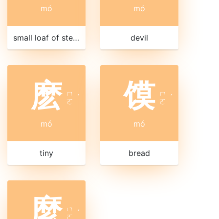
mó
mó
small loaf of steamed bread
devil
麽
馍
ㄇ
ㄇ
ˊ
ˊ
ㄛ
ㄛ
mó
mó
tiny
bread
麼
ㄇ
ˊ
ㄛ