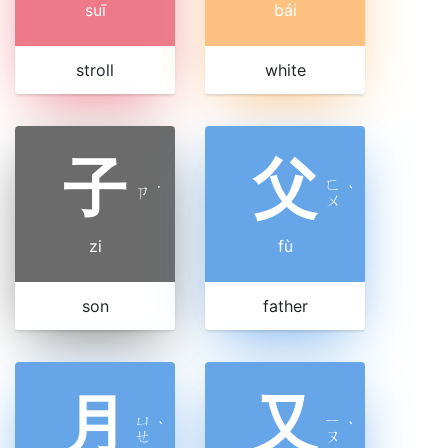
suī
bái
stroll
white
子
父
ㄈ
ㄗ
˙
ˋ
ㄨ
zi
fù
son
father
月
又
ㄩ
ㄧ
ˋ
ˋ
ㄝ
ㄡ