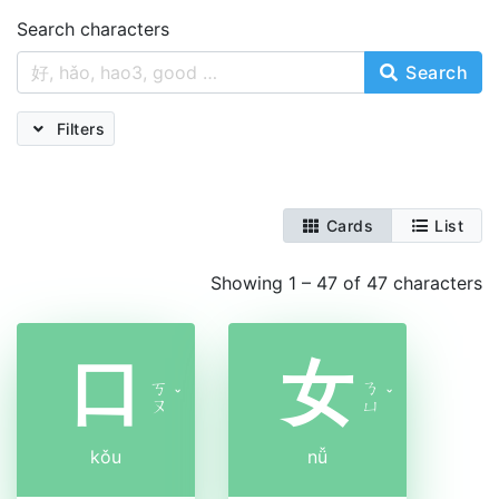
Search characters
Search
Filters
Cards
List
Showing 1 – 47 of 47 characters
口
女
ㄎ
ㄋ
ˇ
ˇ
ㄡ
ㄩ
kǒu
nǚ