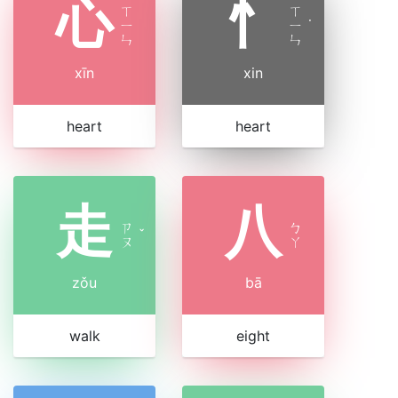
心
忄
ㄒ
ㄒ
ㄧ
ㄧ
˙
ㄣ
ㄣ
xīn
xin
heart
heart
走
八
ㄗ
ㄅ
ˇ
ㄡ
ㄚ
zǒu
bā
walk
eight