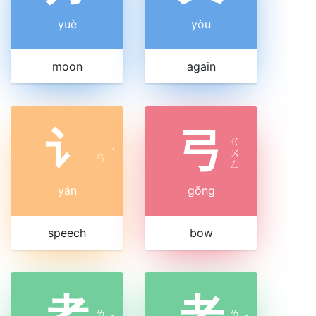
yuè
yòu
moon
again
讠
弓
ㄍ
ㄧ
ˊ
ㄨ
ㄢ
ㄥ
yán
gōng
speech
bow
耂
老
ㄌ
ㄌ