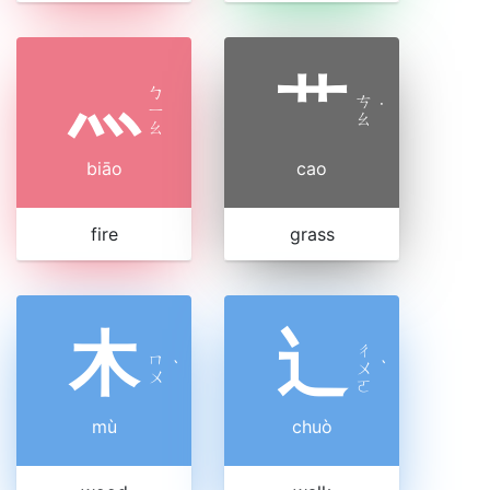
灬
艹
ㄅ
ㄘ
ㄧ
˙
ㄠ
ㄠ
biāo
cao
fire
grass
木
辶
ㄔ
ㄇ
ˋ
ㄨ
ˋ
ㄨ
ㄛ
mù
chuò