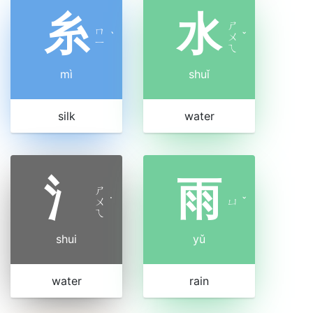
糸
水
ㄕ
ㄇ
ˋ
ㄨ
ˇ
ㄧ
ㄟ
mì
shuǐ
silk
water
氵
雨
ㄕ
ㄨ
˙
ㄩ
ˇ
ㄟ
shui
yǔ
water
rain