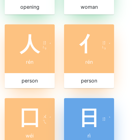
opening
woman
人
亻
ㄖ
ㄖ
ˊ
ˊ
ㄣ
ㄣ
rén
rén
person
person
囗
日
ㄨ
ˊ
ㄖ
ˋ
ㄟ
wéi
rì