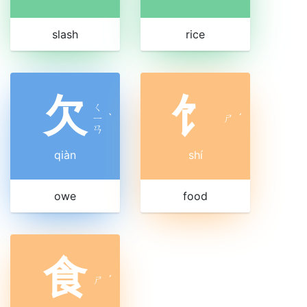
slash
rice
欠
饣
ㄑ
ㄧ
ˋ
ㄕ
ˊ
ㄢ
qiàn
shí
owe
food
食
ㄕ
ˊ