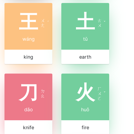
王
土
ㄨ
ㄊ
ˊ
ˇ
ㄤ
ㄨ
wáng
tǔ
king
earth
刀
火
ㄏ
ㄉ
ㄨ
ˇ
ㄠ
ㄛ
dāo
huǒ
knife
fire