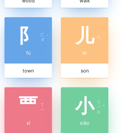
wood
walk
阝
儿
ㄈ
ˋ
ㄦ
ˊ
ㄨ
fù
ér
town
son
覀
小
ㄒ
ㄒ
ㄧ
ˇ
ㄧ
ㄠ
xī
xiǎo