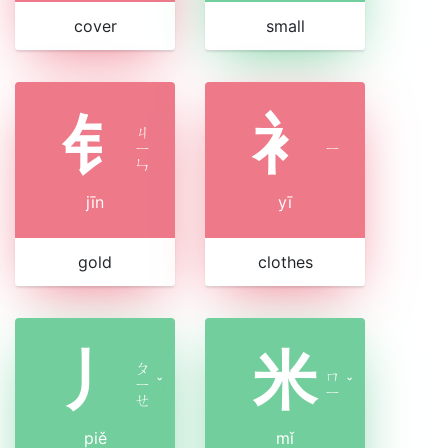
cover
small
钅
衤
ㄐ
ㄧ
ㄧ
ㄣ
jīn
yī
gold
clothes
丿
米
ㄆ
ㄇ
ㄧ
ˇ
ˇ
ㄧ
ㄝ
piě
mǐ