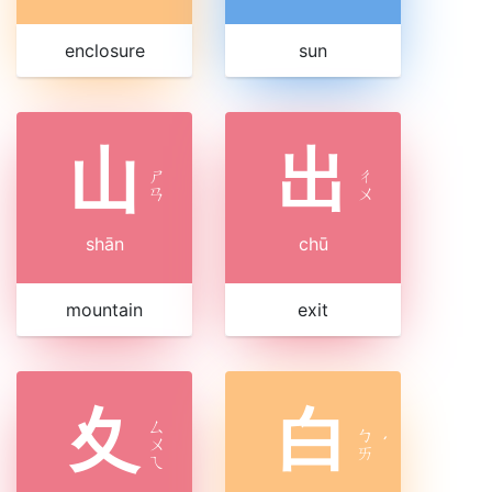
enclosure
sun
山
出
ㄕ
ㄔ
ㄢ
ㄨ
shān
chū
mountain
exit
夊
白
ㄙ
ㄅ
ㄨ
ˊ
ㄞ
ㄟ