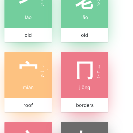
ˇ
ˇ
ㄠ
ㄠ
lǎo
lǎo
old
old
宀
冂
ㄇ
ㄐ
ㄧ
ˊ
ㄩ
ㄢ
ㄥ
mián
jiōng
roof
borders