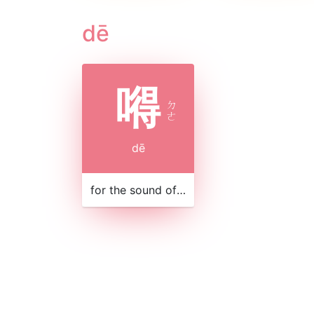
dē
嘚
ㄉ
ㄜ
dē
for the sound of horsehoofs