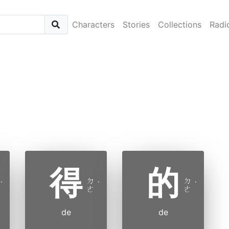
Characters
Stories
Collections
Radi
得
的
ㄉ
ㄉ
˙
˙
˙
ㄜ
ㄜ
de
de