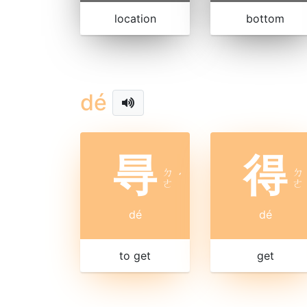
location
bottom
dé
㝵
得
ㄉ
ㄉ
ˊ
ㄜ
ㄜ
dé
dé
to get
get