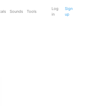
Log
Sign
cals
Sounds
Tools
in
up