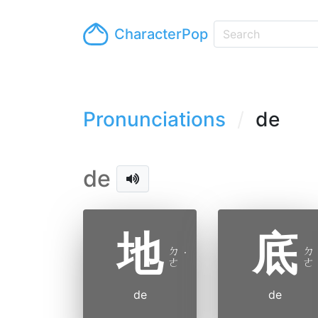
CharacterPop
Pronunciations
de
de
地
底
ㄉ
ㄉ
˙
ㄜ
ㄜ
de
de