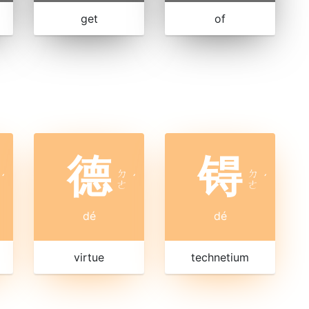
get
of
德
锝
ㄉ
ㄉ
ˊ
ˊ
ˊ
ㄜ
ㄜ
dé
dé
virtue
technetium