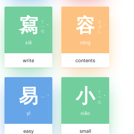
寫
容
ㄒ
ㄖ
ㄧ
ˇ
ㄨ
ˊ
ㄝ
ㄥ
xiě
róng
write
contents
易
小
ㄒ
ㄧ
ˋ
ㄧ
ˇ
ㄠ
yì
xiǎo
easy
small