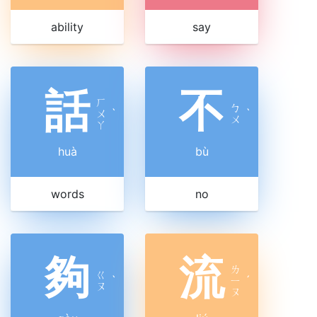
ability
say
話
不
ㄏ
ㄅ
ㄨ
ˋ
ˋ
ㄨ
ㄚ
huà
bù
words
no
夠
流
ㄌ
ㄍ
ˋ
ㄧ
ˊ
ㄡ
ㄡ