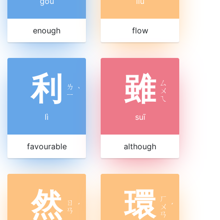
gòu
liú
enough
flow
利
雖
ㄙ
ㄌ
ˋ
ㄨ
ㄧ
ㄟ
lì
suī
favourable
although
然
環
ㄏ
ㄖ
ˊ
ㄨ
ˊ
ㄢ
ㄢ