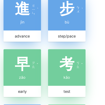
進
步
ㄐ
ㄅ
ㄧ
ˋ
ˋ
ㄨ
ㄣ
jìn
bù
advance
step/pace
早
考
ㄗ
ㄎ
ˇ
ˇ
ㄠ
ㄠ
zǎo
kǎo
early
test