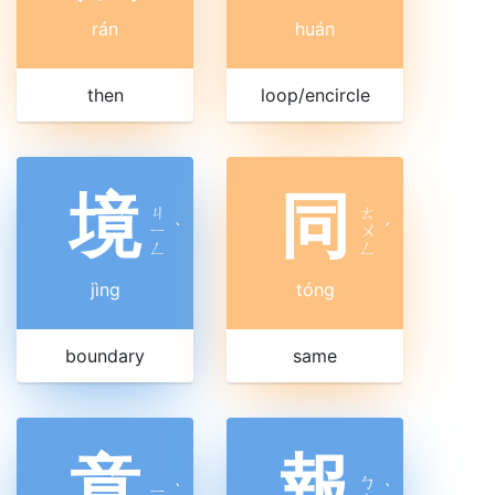
rán
huán
then
loop/encircle
境
同
ㄐ
ㄊ
ㄧ
ˋ
ㄨ
ˊ
ㄥ
ㄥ
jìng
tóng
boundary
same
意
報
ㄅ
ㄧ
ˋ
ˋ