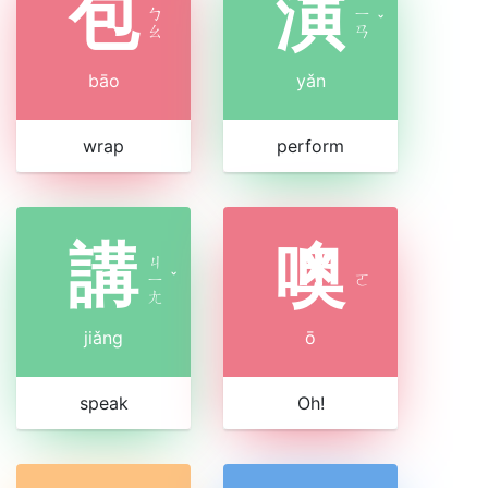
包
演
ㄅ
ㄧ
ˇ
ㄠ
ㄢ
bāo
yǎn
wrap
perform
講
噢
ㄐ
ㄧ
ˇ
ㄛ
ㄤ
jiǎng
ō
speak
Oh!