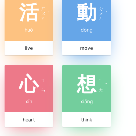
活
動
ㄏ
ㄉ
ㄨ
ˊ
ㄨ
ˋ
ㄛ
ㄥ
huó
dòng
live
move
心
想
ㄒ
ㄒ
ㄧ
ㄧ
ˇ
ㄣ
ㄤ
xīn
xiǎng
heart
think