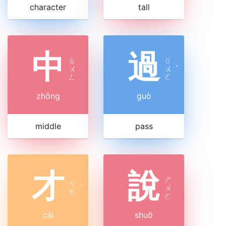
character
tall
中
過
ㄓ
ㄍ
ㄨ
ㄨ
ˋ
ㄥ
ㄛ
zhōng
guò
middle
pass
才
說
ㄕ
ㄘ
ˊ
ㄨ
ㄞ
ㄛ
cái
shuō