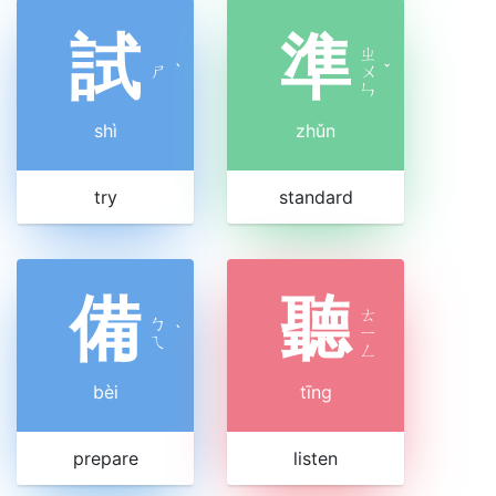
試
準
ㄓ
ㄕ
ˋ
ㄨ
ˇ
ㄣ
shì
zhǔn
try
standard
備
聽
ㄊ
ㄅ
ˋ
ㄧ
ㄟ
ㄥ
bèi
tīng
prepare
listen