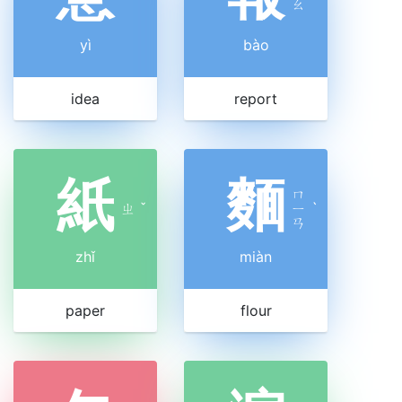
ㄠ
yì
bào
idea
report
紙
麵
ㄇ
ㄓ
ˇ
ㄧ
ˋ
ㄢ
zhǐ
miàn
paper
flour