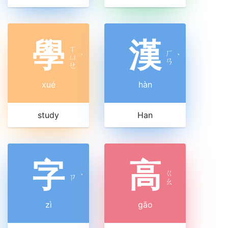
學
漢
ㄒ
ㄏ
ㄩ
ˊ
ˋ
ㄢ
ㄝ
xué
hàn
study
Han
字
高
ㄍ
ㄗ
ˋ
ㄠ
zì
gāo