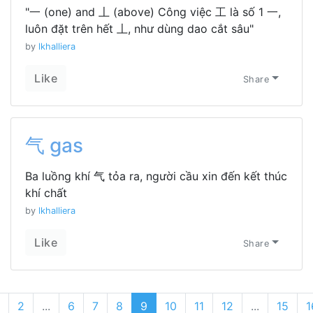
"一 (one) and 丄 (above) Công việc 工 là số 1 一,
luôn đặt trên hết 丄, như dùng dao cắt sâu"
by
lkhalliera
Like
Share
气 gas
Ba luồng khí 气 tỏa ra, người cầu xin đến kết thúc
khí chất
by
lkhalliera
Like
Share
2
...
6
7
8
9
10
11
12
...
15
1