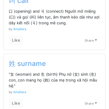
叫 call
口 (opening) and 丩 (connect) Người mở miệng
(口) và gọi (叫) liên tục, âm thanh kéo dài như sợi
dây kết nối (丩) trong mê cung.
by
lkhalliera
Like
Share
姓 surname
"女 (woman) and 生 (birth) Phụ nữ (女) sinh (生)
con, con mang họ (姓) của mẹ trong xã hội mẫu
hệ."
by
lkhalliera
Like
Share