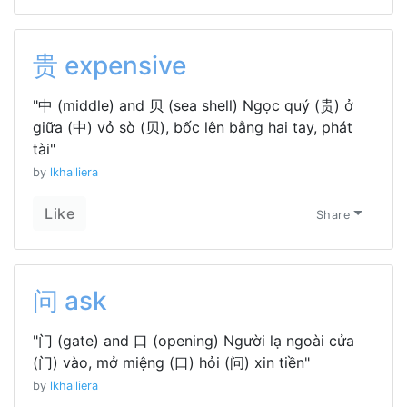
贵 expensive
"中 (middle) and 贝 (sea shell) Ngọc quý (贵) ở
giữa (中) vỏ sò (贝), bốc lên bằng hai tay, phát
tài"
by
lkhalliera
Like
Share
问 ask
"门 (gate) and 口 (opening) Người lạ ngoài cửa
(门) vào, mở miệng (口) hỏi (问) xin tiền"
by
lkhalliera