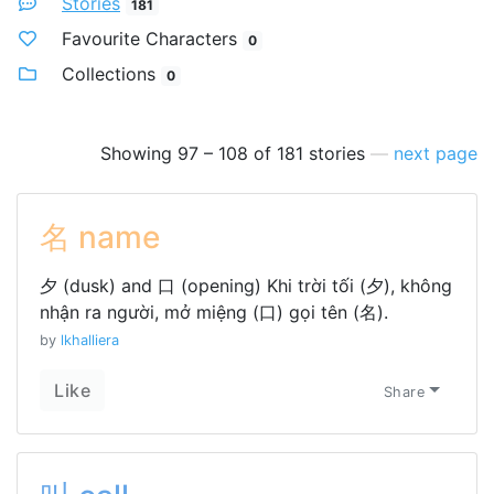
Stories
181
Favourite Characters
0
Collections
0
Showing 97 – 108 of 181 stories
—
next page
名 name
夕 (dusk) and 口 (opening) Khi trời tối (夕), không
nhận ra người, mở miệng (口) gọi tên (名).
by
lkhalliera
Like
Share