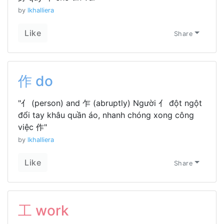
by
lkhalliera
Like
Share
作 do
"亻 (person) and 乍 (abruptly) Người 亻 đột ngột
đổi tay khâu quần áo, nhanh chóng xong công
việc 作"
by
lkhalliera
Like
Share
工 work