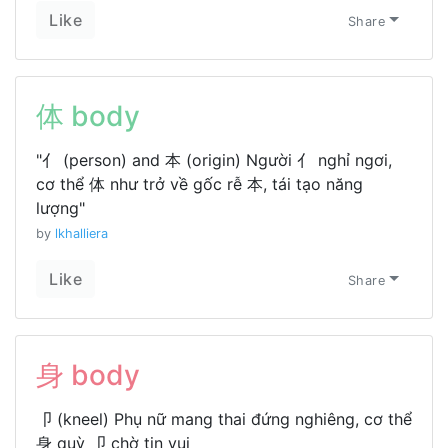
Like
Share
体 body
"亻 (person) and 本 (origin) Người 亻 nghỉ ngơi,
cơ thể 体 như trở về gốc rễ 本, tái tạo năng
lượng"
by
lkhalliera
Like
Share
身 body
卩 (kneel) Phụ nữ mang thai đứng nghiêng, cơ thể
身 quỳ 卩 chờ tin vui