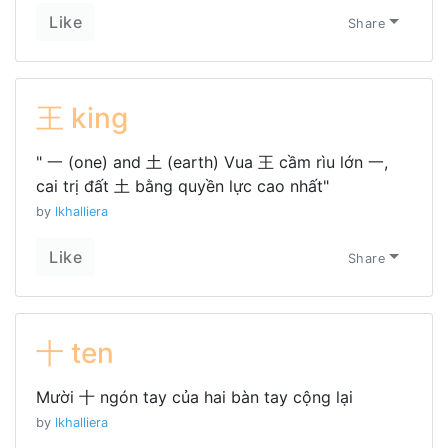
Like
Share
王 king
" 一 (one) and 土 (earth) Vua 王 cầm rìu lớn 一,
cai trị đất 土 bằng quyền lực cao nhất"
by
lkhalliera
Like
Share
十 ten
Mười 十 ngón tay của hai bàn tay cộng lại
by
lkhalliera