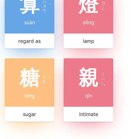
算
燈
ㄙ
ㄉ
ㄨ
ˋ
ㄥ
ㄢ
suàn
dēng
regard as
lamp
糖
親
ㄑ
ㄊ
ˊ
ㄧ
ㄤ
ㄣ
táng
qīn
sugar
intimate