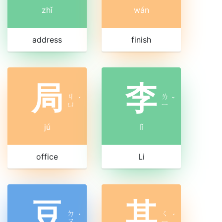
zhǐ
wán
address
finish
局
李
ㄐ
ㄌ
ˊ
ˇ
ㄩ
ㄧ
jú
lǐ
office
Li
豆
其
ㄉ
ㄑ
ˋ
ˊ
ㄡ
ㄧ