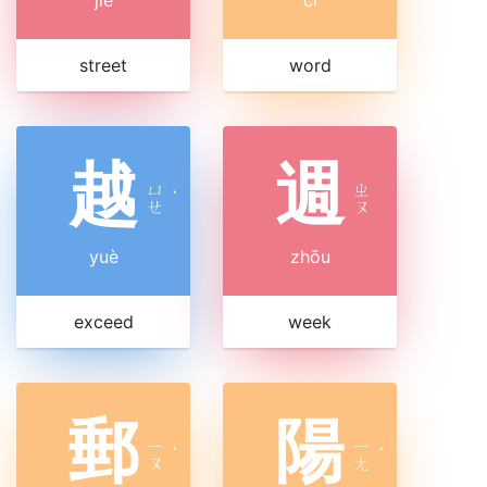
jiē
cí
street
word
越
週
ㄩ
ㄓ
ˋ
ㄝ
ㄡ
yuè
zhōu
exceed
week
郵
陽
ㄧ
ㄧ
ˊ
ˊ
ㄡ
ㄤ