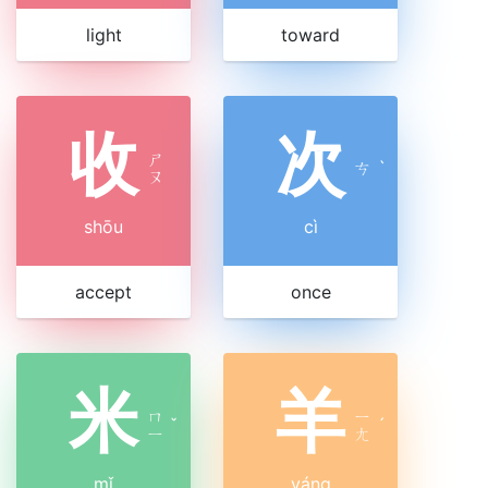
light
toward
收
次
ㄕ
ㄘ
ˋ
ㄡ
shōu
cì
accept
once
米
羊
ㄇ
ㄧ
ˇ
ˊ
ㄧ
ㄤ
mǐ
yáng