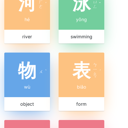
河
泳
ㄏ
ㄩ
ˊ
ˇ
ㄜ
ㄥ
hé
yǒng
river
swimming
物
表
ㄅ
ㄧ
ㄨ
ˋ
ˊ
ㄠ
ˇ
wù
biǎo
object
form