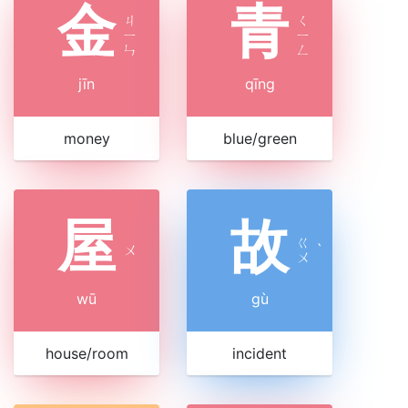
金
青
ㄐ
ㄑ
ㄧ
ㄧ
ㄣ
ㄥ
jīn
qīng
money
blue/green
屋
故
ㄍ
ㄨ
ˋ
ㄨ
wū
gù
house/room
incident