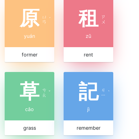
原
租
ㄩ
ㄗ
ˊ
ㄢ
ㄨ
yuán
zū
former
rent
草
記
ㄘ
ㄐ
ˇ
ˋ
ㄠ
ㄧ
cǎo
jì
grass
remember