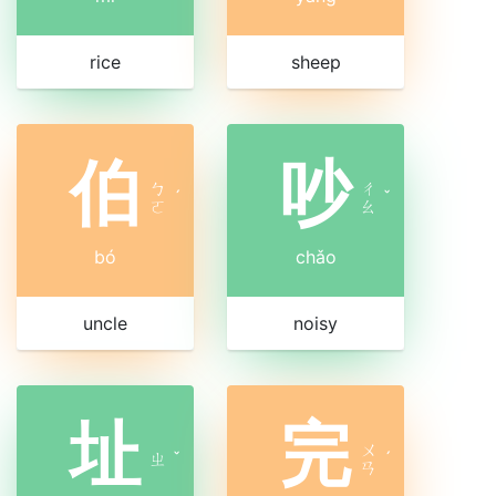
rice
sheep
伯
吵
ㄅ
ㄔ
ˊ
ˇ
ㄛ
ㄠ
bó
chǎo
uncle
noisy
址
完
ㄨ
ㄓ
ˇ
ˊ
ㄢ