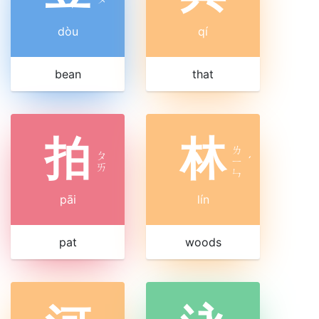
dòu
qí
bean
that
拍
林
ㄌ
ㄆ
ㄧ
ˊ
ㄞ
ㄣ
pāi
lín
pat
woods