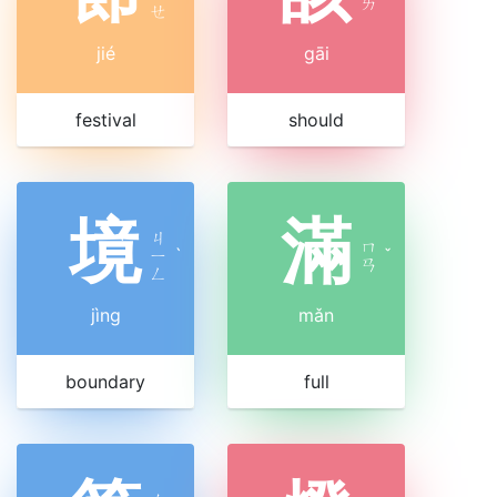
ㄞ
ㄝ
jié
gāi
festival
should
境
滿
ㄐ
ㄇ
ㄧ
ˋ
ˇ
ㄢ
ㄥ
jìng
mǎn
boundary
full