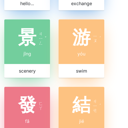
hello...
exchange
景
游
ㄐ
ㄧ
ㄧ
ˇ
ˊ
ㄡ
ㄥ
jǐng
yóu
scenery
swim
發
結
ㄐ
ㄈ
ㄧ
ˊ
ㄚ
ㄝ
fā
jié