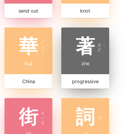
send out
knot
華
著
ㄏ
ㄓ
ㄨ
ˊ
˙
ㄜ
ㄚ
huá
zhe
China
progressive
街
詞
ㄐ
ㄧ
ㄘ
ˊ
ㄝ