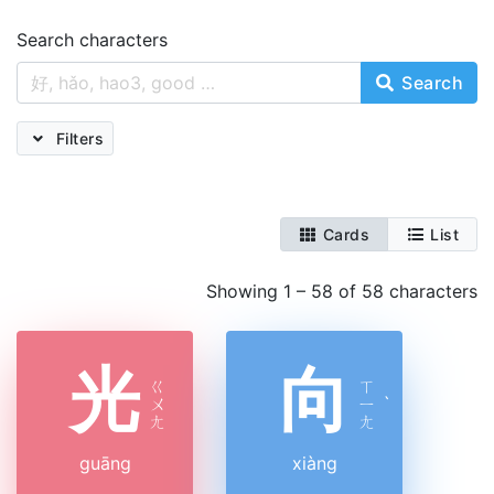
Search characters
Search
Filters
Cards
List
Showing 1 – 58 of 58 characters
光
向
ㄍ
ㄒ
ㄨ
ㄧ
ˋ
ㄤ
ㄤ
guāng
xiàng