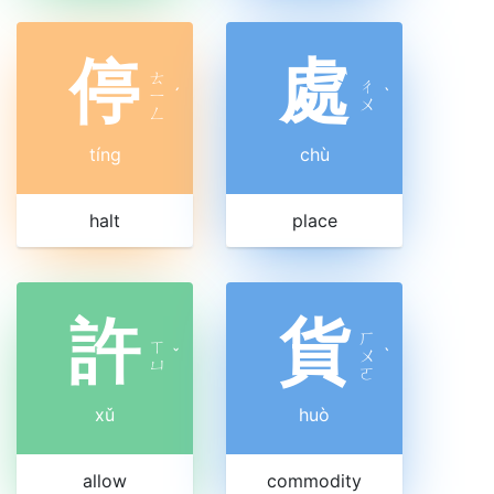
停
處
ㄊ
ㄔ
ㄧ
ˊ
ˋ
ㄨ
ㄥ
tíng
chù
halt
place
許
貨
ㄏ
ㄒ
ˇ
ㄨ
ˋ
ㄩ
ㄛ
xǔ
huò
allow
commodity