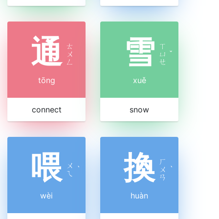
通
雪
ㄊ
ㄒ
ㄨ
ㄩ
ˇ
ㄥ
ㄝ
tōng
xuě
connect
snow
喂
換
ㄏ
ㄨ
ˋ
ㄨ
ˋ
ㄟ
ㄢ
wèi
huàn