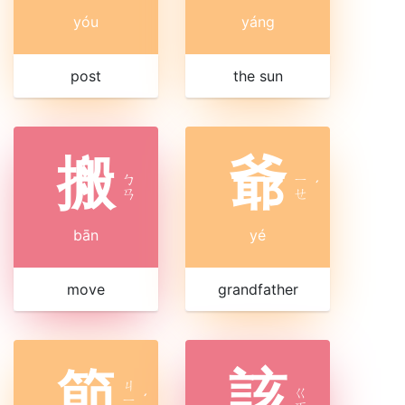
yóu
yáng
post
the sun
搬
爺
ㄅ
ㄧ
ˊ
ㄢ
ㄝ
bān
yé
move
grandfather
節
該
ㄐ
ㄍ
ㄧ
ˊ