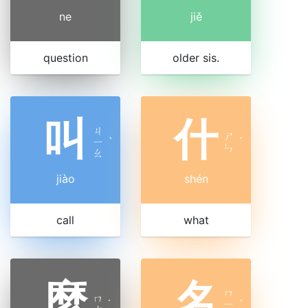
ne
jiě
question
older sis.
叫
什
ㄐ
ㄕ
ㄧ
ˋ
ˊ
ㄣ
ㄠ
jiào
shén
call
what
麼
名
ㄇ
ㄇ
˙
ㄧ
ˊ