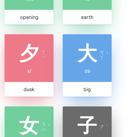
opening
earth
夕
大
ㄒ
ㄉ
ˋ
ㄧ
ㄚ
xī
dà
dusk
big
女
子
ㄋ
ˇ
ㄗ
˙
ㄩ