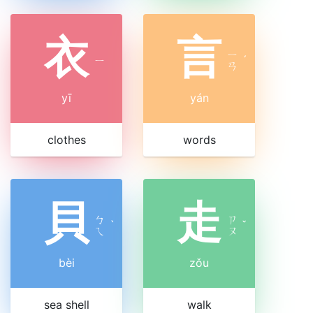
衣
言
ㄧ
ㄧ
ˊ
ㄢ
yī
yán
clothes
words
貝
走
ㄅ
ㄗ
ˋ
ˇ
ㄟ
ㄡ
bèi
zǒu
sea shell
walk