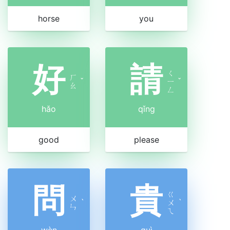
horse
you
好
請
ㄑ
ㄏ
ˇ
ㄧ
ˇ
ㄠ
ㄥ
hǎo
qǐng
good
please
問
貴
ㄍ
ㄨ
ˋ
ㄨ
ˋ
ㄣ
ㄟ