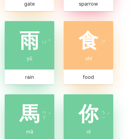
gate
sparrow
雨
食
ㄩ
ˇ
ㄕ
ˊ
yǔ
shí
rain
food
馬
你
ㄇ
ㄋ
ˇ
ˇ
ㄚ
ㄧ
mǎ
nǐ