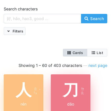
Search characters
Search
Filters
Cards
List
Showing 1 – 60 of 403 characters
—
next page
人
刀
ㄖ
ㄉ
ˊ
ㄣ
ㄠ
rén
dāo