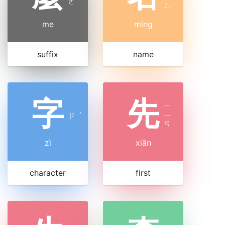
ㄜ
ㄥ
me
míng
suffix
name
字
先
ㄒ
ㄗ
ˋ
ㄧ
ㄢ
zì
xiān
character
first