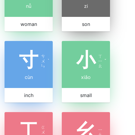
nǚ
zi
woman
son
寸
小
ㄘ
ㄒ
ㄨ
ˋ
ㄧ
ˇ
ㄣ
ㄠ
cùn
xiǎo
inch
small
工
幺
ㄍ
ㄧ
ㄨ
ㄠ