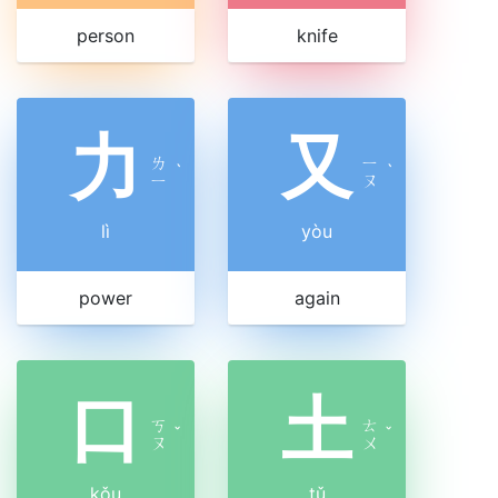
person
knife
力
又
ㄌ
ㄧ
ˋ
ˋ
ㄧ
ㄡ
lì
yòu
power
again
口
土
ㄎ
ㄊ
ˇ
ˇ
ㄡ
ㄨ
kǒu
tǔ