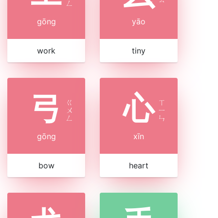
ㄥ
gōng
yāo
work
tiny
弓
心
ㄍ
ㄒ
ㄨ
ㄧ
ㄥ
ㄣ
gōng
xīn
bow
heart