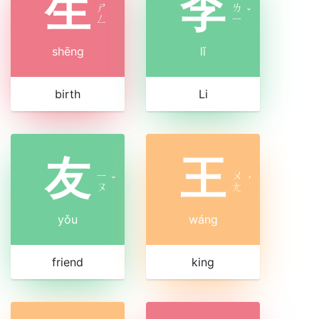
生
李
ㄕ
ㄌ
ˇ
ㄥ
ㄧ
shēng
lǐ
birth
Li
友
王
ㄧ
ㄨ
ˇ
ˊ
ㄡ
ㄤ
yǒu
wáng
friend
king