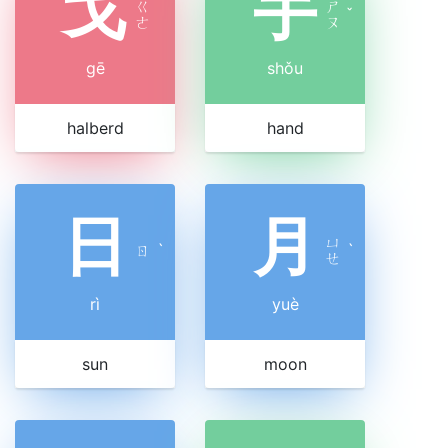
戈
手
ㄍ
ㄕ
ˇ
ㄜ
ㄡ
gē
shǒu
halberd
hand
日
月
ㄩ
ㄖ
ˋ
ˋ
ㄝ
rì
yuè
sun
moon