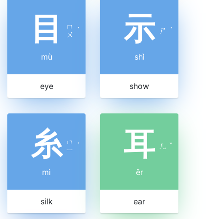
目
示
ㄇ
ˋ
ㄕ
ˋ
ㄨ
mù
shì
eye
show
糸
耳
ㄇ
ˋ
ㄦ
ˇ
ㄧ
mì
ěr
silk
ear