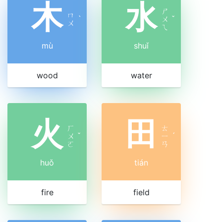
木
水
ㄕ
ㄇ
ˋ
ㄨ
ˇ
ㄨ
ㄟ
mù
shuǐ
wood
water
火
田
ㄏ
ㄊ
ㄨ
ˇ
ㄧ
ˊ
ㄛ
ㄢ
huǒ
tián
fire
field