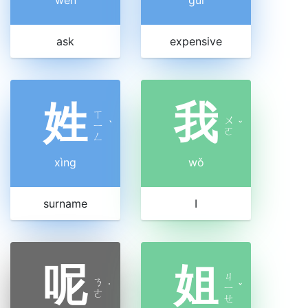
wèn
guì
ask
expensive
姓
我
ㄒ
ㄨ
ㄧ
ˋ
ˇ
ㄛ
ㄥ
xìng
wǒ
surname
I
呢
姐
ㄐ
ㄋ
˙
ㄧ
ˇ
ㄜ
ㄝ