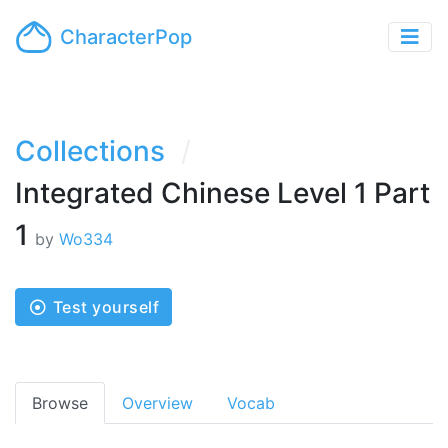
CharacterPop
Collections
Integrated Chinese Level 1 Part
1
by
Wo334
Test yourself
Browse
Overview
Vocab