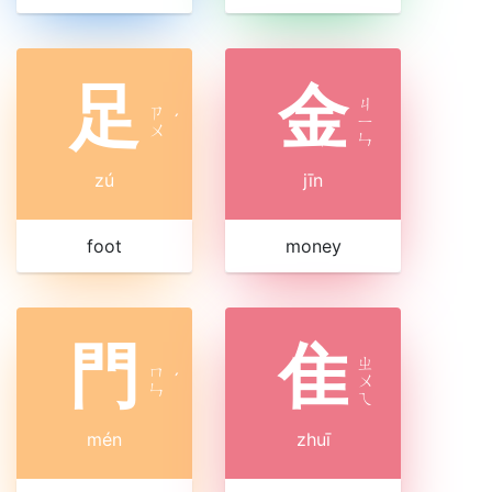
足
金
ㄐ
ㄗ
ˊ
ㄧ
ㄨ
ㄣ
zú
jīn
foot
money
門
隹
ㄓ
ㄇ
ˊ
ㄨ
ㄣ
ㄟ
mén
zhuī