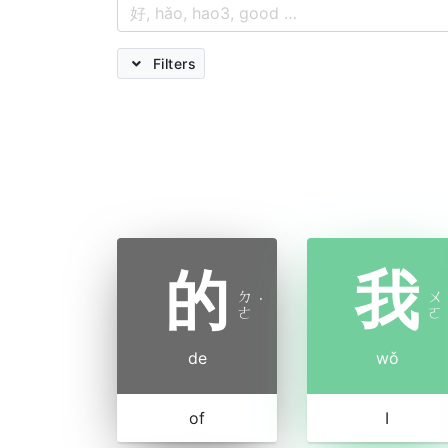
Filters
的
我
ㄉ
ㄨ
˙
ㄜ
ㄛ
de
wǒ
of
I