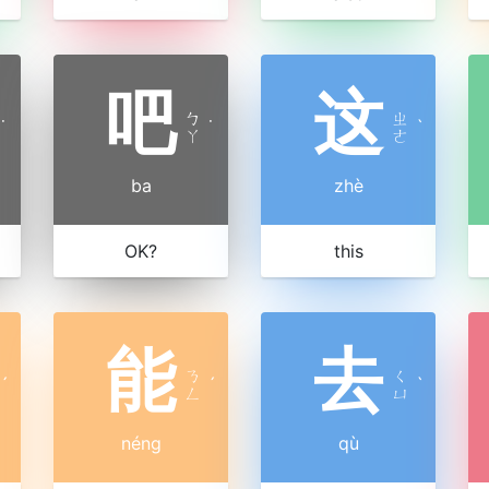
吧
这
ㄅ
ㄓ
˙
˙
ˋ
ㄚ
ㄜ
ba
zhè
OK?
this
能
去
ㄋ
ㄑ
ˊ
ˊ
ˋ
ㄥ
ㄩ
néng
qù