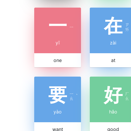
一
在
ㄗ
ㄧ
ㄞ
yī
zài
one
at
要
好
ㄧ
ㄏ
ˋ
ㄠ
ㄠ
yào
hǎo
want
good