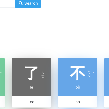
Search
了
不
ㄌ
ㄅ
ˇ
˙
ˋ
ㄜ
ㄨ
le
bù
-ed
no