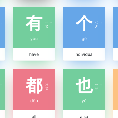
有
个
ㄧ
ㄍ
ˋ
ˇ
ˋ
ㄡ
ㄜ
yǒu
gè
have
individual
都
也
ㄉ
ㄧ
ˇ
ˇ
ㄡ
ㄝ
dōu
yě
all
also