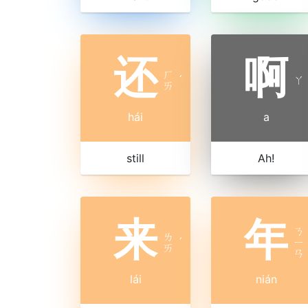
还
啊
ㄏ
ˊ
ㄚ
ㄞ
hái
a
still
Ah!
来
年
ㄋ
ㄌ
ˊ
ㄧ
ㄞ
ㄢ
lái
nián