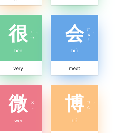
很
会
ㄏ
ㄏ
ˇ
ㄨ
ˋ
ㄣ
ㄟ
hěn
huì
very
meet
微
博
ㄨ
ㄅ
ˊ
ㄟ
ㄛ
wēi
bó