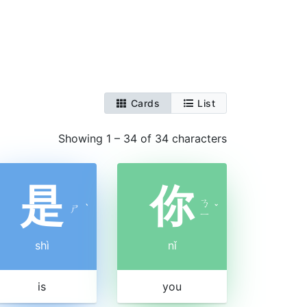
Cards
List
Showing 1 – 34 of 34 characters
是
你
ㄋ
ㄕ
ˋ
ˇ
ㄧ
shì
nǐ
is
you