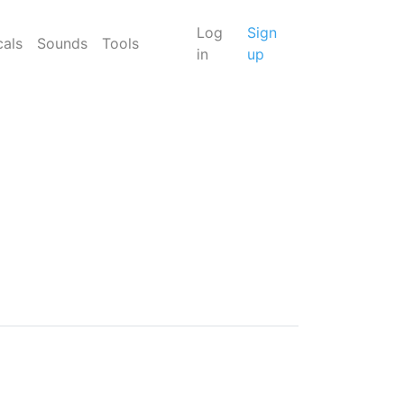
Log
Sign
cals
Sounds
Tools
in
up