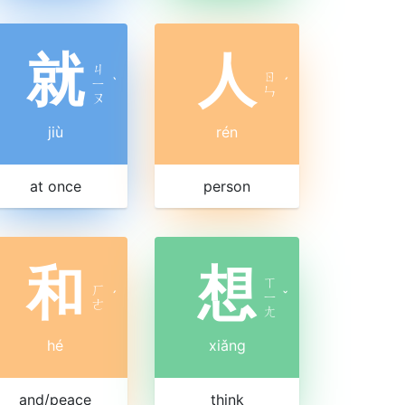
就
人
ㄐ
ㄖ
ㄧ
ˋ
ˊ
ㄣ
ㄡ
jiù
rén
at once
person
和
想
ㄒ
ㄏ
ˊ
ㄧ
ˇ
ㄜ
ㄤ
hé
xiǎng
and/peace
think