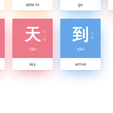
able to
go
天
到
ㄊ
ㄉ
ㄧ
ˋ
ㄠ
ㄢ
tiān
dào
sky
arrive