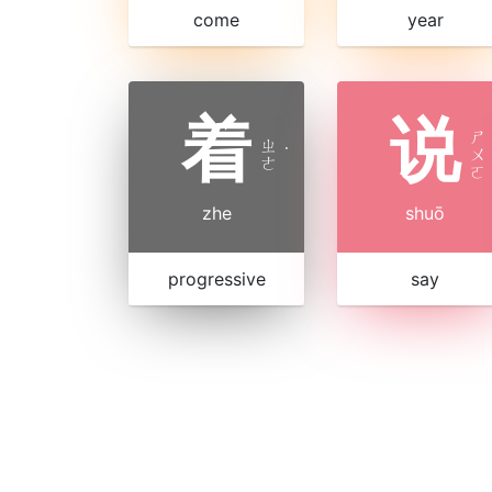
come
year
着
说
ㄕ
ㄓ
˙
ㄨ
ㄜ
ㄛ
zhe
shuō
progressive
say