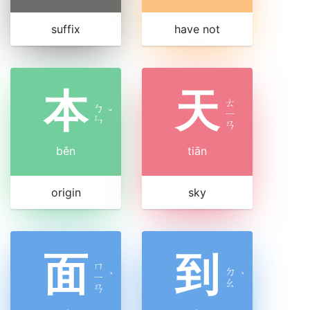
suffix
have not
本
天
ㄊ
ㄅ
ˇ
ㄧ
ㄣ
ㄢ
běn
tiān
origin
sky
面
到
ㄇ
ㄉ
ㄧ
ˋ
ˋ
ㄠ
ㄢ