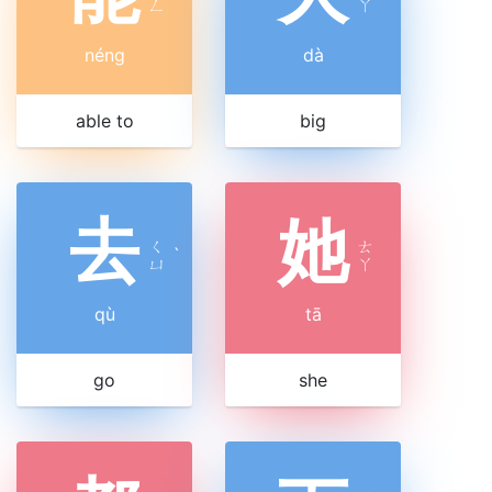
ㄥ
ㄚ
néng
dà
able to
big
去
她
ㄑ
ㄊ
ˋ
ㄩ
ㄚ
qù
tā
go
she