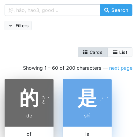
Search
Filters
Cards
List
Showing 1 – 60 of 200 characters
—
next page
的
是
ㄉ
˙
ㄕ
ˋ
ㄜ
de
shì
of
is