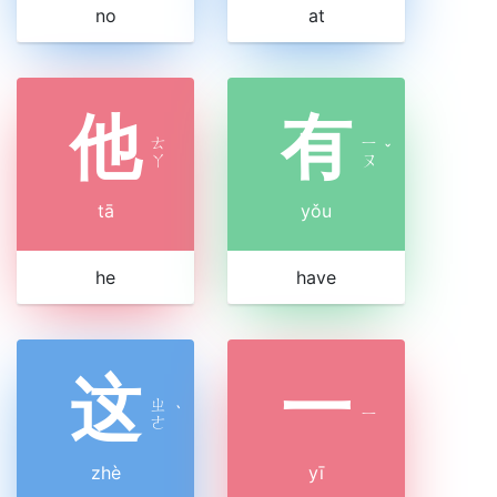
no
at
他
有
ㄊ
ㄧ
ˇ
ㄚ
ㄡ
tā
yǒu
he
have
这
一
ㄓ
ˋ
ㄧ
ㄜ
zhè
yī