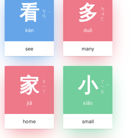
看
多
ㄉ
ㄎ
ˋ
ㄨ
ㄢ
ㄛ
kàn
duō
see
many
家
小
ㄐ
ㄒ
ㄧ
ㄧ
ˇ
ㄚ
ㄠ
jiā
xiǎo
home
small