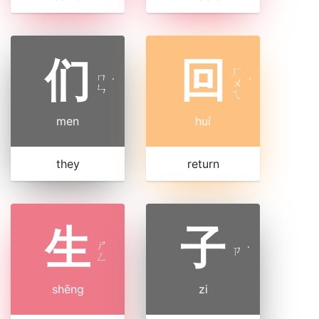
们
回
ㄏ
ㄇ
˙
ㄨ
ˊ
ㄣ
ㄟ
men
huí
they
return
生
子
ㄕ
ㄗ
˙
ㄥ
shēng
zi