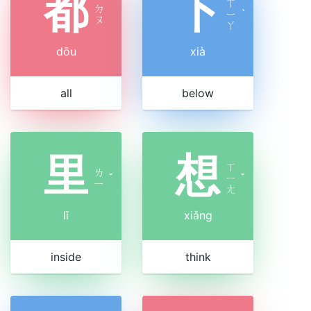
都
下
ㄒ
ㄉ
ㄧ
ˋ
ㄡ
ㄚ
dōu
xià
all
below
里
想
ㄒ
ㄌ
ˇ
ㄧ
ˇ
ㄧ
ㄤ
lǐ
xiǎng
inside
think