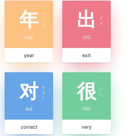
年
出
ㄋ
ㄔ
ㄧ
ˊ
ㄨ
ㄢ
nián
chū
year
exit
对
很
ㄉ
ㄏ
ㄨ
ˋ
ˇ
ㄣ
ㄟ
duì
hěn
correct
very