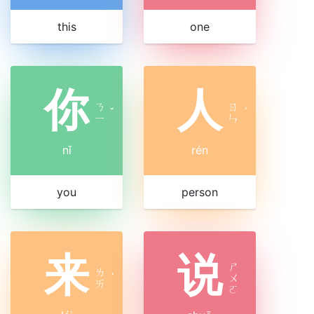
this
one
你
人
ㄋ
ㄖ
ˇ
ˊ
ㄧ
ㄣ
nǐ
rén
you
person
来
说
ㄕ
ㄌ
ˊ
ㄨ
ㄞ
ㄛ