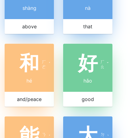
shàng
nà
above
that
和
好
ㄏ
ㄏ
ˊ
ˇ
ㄜ
ㄠ
hé
hǎo
and/peace
good
能
大
ㄋ
ㄉ
ˊ
ˋ