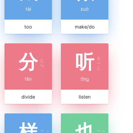
tài
zuò
too
make/do
分
听
ㄊ
ㄈ
ㄧ
ㄣ
ㄥ
fēn
tīng
divide
listen
样
也
ㄧ
ㄧ