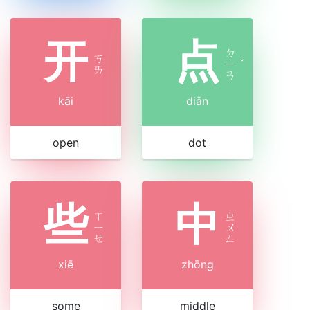
开
点
ㄉ
ㄎ
ㄧ
ˇ
ㄞ
ㄢ
kāi
diǎn
open
dot
些
中
ㄒ
ㄓ
ㄧ
ㄨ
ㄝ
ㄥ
xiē
zhōng
some
middle