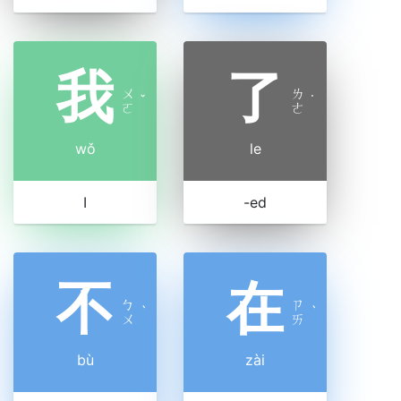
我
了
ㄨ
ㄌ
ˇ
˙
ㄛ
ㄜ
wǒ
le
I
-ed
不
在
ㄅ
ㄗ
ˋ
ˋ
ㄨ
ㄞ
bù
zài