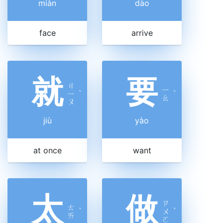
miàn
dào
face
arrive
就
要
ㄐ
ㄧ
ㄧ
ˋ
ˋ
ㄠ
ㄡ
jiù
yào
at once
want
太
做
ㄗ
ㄊ
ˋ
ㄨ
ˋ
ㄞ
ㄛ