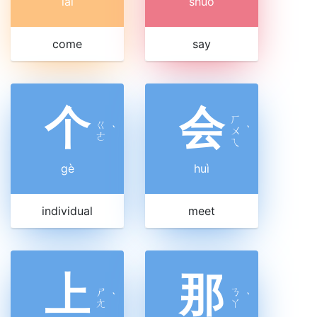
lái
shuō
come
say
个
会
ㄏ
ㄍ
ˋ
ㄨ
ˋ
ㄜ
ㄟ
gè
huì
individual
meet
上
那
ㄕ
ㄋ
ˋ
ˋ
ㄤ
ㄚ