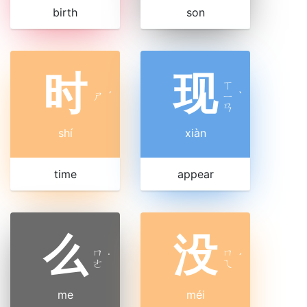
birth
son
时
现
ㄒ
ㄕ
ˊ
ㄧ
ˋ
ㄢ
shí
xiàn
time
appear
么
没
ㄇ
ㄇ
˙
ˊ
ㄜ
ㄟ
me
méi